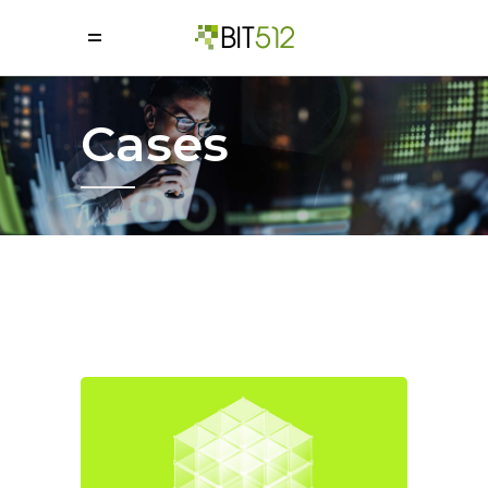
=
Cases