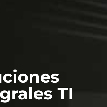
uciones
grales TI