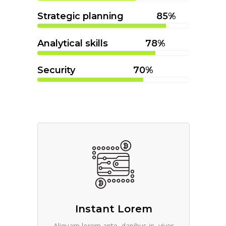
Strategic planning
85
Analytical skills
78
Security
70
Instant Lorem
Aliquam lorem ante, dapibus in, viver